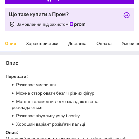
Що таке купити з Пром?
Замовлення під захистом
Опис
Характеристики
Доставка
Оплата
Умови п
Опис
Переваги:
Розвиває мислення
Можна створювати безліч різних фігур
Магнітні елементи легко складаються та
розкладаються
Розвиває візуальну уяву і логіку
Хороший варіант розім'яти пальці
Опис:
Магнітний конструктор-головоломка - це найкращий спосіб