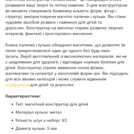
розвивати ваші творчі та логічні навички. З цим конструктором
ви зможете створювати безмежну кількість форм, фігур і
структур, використовуючи магнітні палички і кульки. Він стане
чудовим засобом розваги і навчання для дітей та
дорослих. Конструктор на магнітах сприяє розвитку творчих
інтересів, фантазії і просторового мислення.
Кожна паличка і кулька обладнані магнітами, що дозволяє їм
легко прикріплюватися один до одного без будь-яких
зусиль. Виріб виготовлений із високоякісних матеріалів, які не
є шкідливими для здоров'я, і відповідає нормам безпеки для
дітей. Конструктор сприяє вивченню основ фізики,
математики та геометрії у захопливій формі гри. Він підходить
для всіх вікових категорій і може служити відмінним
подарунком
для дітей та дорослих.
Характеристики:
Тип: магнітний конструктор для дітей
Матеріал кульок: метал
Кількість штук у наборі: 63
Діаметр кульки: 5 мм