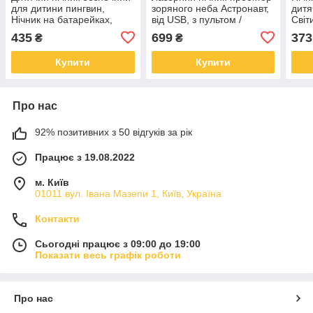
для дитини пингвин,
зоряного неба Астронавт,
дитя
Нічник на батарейках,
від USB, з пультом /
Світ
Нічні світильники для дітей
Дитячий світлодіодний
Нічн
435
699
373
₴
₴
CS-69
світильник зіркове небо
Купити
Купити
Про нас
92% позитивних з 50 відгуків за рік
Працює з 19.08.2022
м. Київ
01011 вул. Івана Мазепи 1, Київ, Україна
Контакти
Сьогодні працює з 09:00 до 19:00
Показати весь графік роботи
Про нас