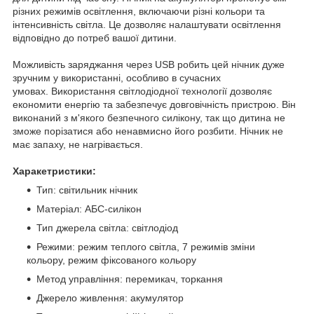
різних режимів освітлення, включаючи різні кольори та
інтенсивність світла. Це дозволяє налаштувати освітлення
відповідно до потреб вашої дитини.
Можливість заряджання через USB робить цей нічник дуже
зручним у використанні, особливо в сучасних
умовах. Використання світлодіодної технології дозволяє
економити енергію та забезпечує довговічність пристрою. Він
виконаний з м'якого безпечного силікону, так що дитина не
зможе порізатися або ненавмисно його розбити. Нічник не
має запаху, не нагрівається.
Харакетристики:
Тип: світильник нічник
Матеріал: АБС-силікон
Тип джерела світла: світлодіод
Режими: режим теплого світла, 7 режимів зміни
кольору, режим фіксованого кольору
Метод управління: перемикач, торкання
Джерело живлення: акумулятор