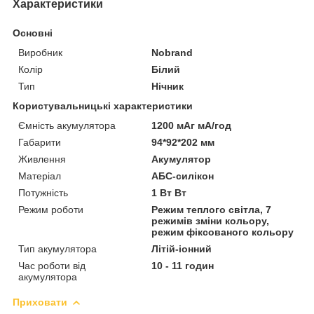
Характеристики
Основні
Виробник
Nobrand
Колір
Білий
Тип
Нічник
Користувальницькі характеристики
Ємність акумулятора
1200 мАг мА/год
Габарити
94*92*202 мм
Живлення
Акумулятор
Матеріал
АБС-силікон
Потужність
1 Вт Вт
Режим роботи
Режим теплого світла, 7
режимів зміни кольору,
режим фіксованого кольору
Тип акумулятора
Літій-іонний
Час роботи від
10 - 11 годин
акумулятора
Приховати