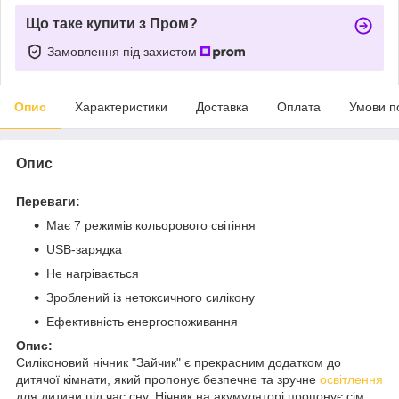
Що таке купити з Пром?
Замовлення під захистом
Опис
Характеристики
Доставка
Оплата
Умови п
Опис
Переваги:
Має 7 режимів кольорового світіння
USB-зарядка
Не нагрівається
Зроблений із нетоксичного силікону
Ефективність енергоспоживання
Опис:
Силіконовий нічник "Зайчик" є прекрасним додатком до
дитячої кімнати, який пропонує безпечне та зручне
освітлення
для дитини під час сну. Нічник на акумуляторі пропонує сім