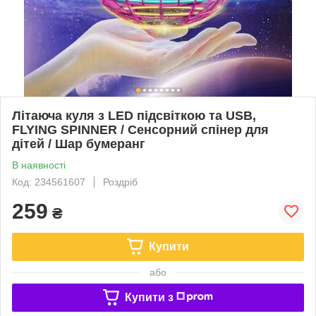
Літаюча куля з LED підсвіткою та USB,
FLYING SPINNER / Сенсорний спінер для
дітей / Шар бумеранг
В наявності
Код: 234561607
Роздріб
259
₴
Купити
або
Купити з