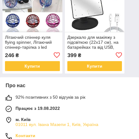
Літаючий спіннер куля
Дзеркало для макіяжу з
flying spinner, Літаючий
підсвіткою (22x17 см), на
спіннер-тарілка з led
батарейках та від USB,
підсвічуванням світиться
NJ-230, Чорне / Сенсорне
246
399
₴
₴
flunova GS-47
настільне дзеркало
Купити
Купити
Про нас
92% позитивних з 50 відгуків за рік
Працює з 19.08.2022
м. Київ
01011 вул. Івана Мазепи 1, Київ, Україна
Контакти