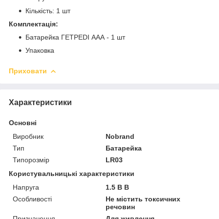
Кількість: 1 шт
Комплектація:
Батарейка ГЕТРЕDІ AAА - 1 шт
Упаковка
Приховати
Характеристики
Основні
Виробник
Nobrand
Тип
Батарейка
Типорозмір
LR03
Користувальницькі характеристики
Напруга
1.5 В В
Особливості
Не містить токсичних
речовин
Призначення
Для живлення