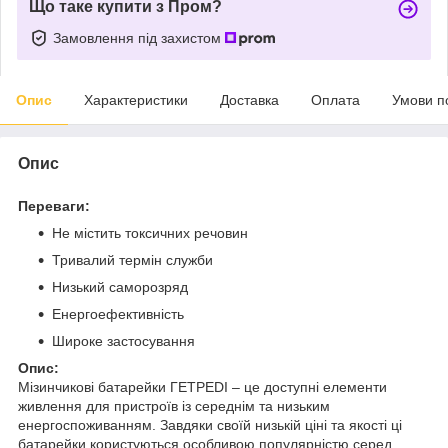
Що таке купити з Пром?
Замовлення під захистом
Опис
Характеристики
Доставка
Оплата
Умови п
Опис
Переваги:
Не містить токсичних речовин
Тривалий термін служби
Низький саморозряд
Енергоефективність
Широке застосування
Опис:
Мізинчикові батарейки ГЕТРЕDІ – це доступні елементи
живлення для пристроїв із середнім та низьким
енергоспоживанням. Завдяки своїй низькій ціні та якості ці
батарейки користуються особливою популярністю серед