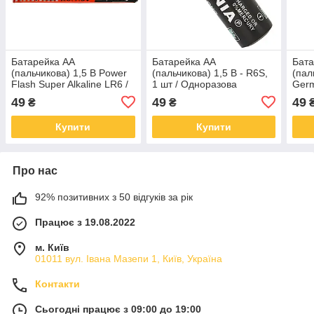
Батарейка AA
Батарейка AA
Бата
(пальчикова) 1,5 В Power
(пальчикова) 1,5 В - R6S,
(пал
Flash Super Alkaline LR6 /
1 шт / Одноразова
Germ
Універсальна батарейка
сольова батарейка
Соль
49
49
49
₴
₴
Купити
Купити
Про нас
92% позитивних з 50 відгуків за рік
Працює з 19.08.2022
м. Київ
01011 вул. Івана Мазепи 1, Київ, Україна
Контакти
Сьогодні працює з 09:00 до 19:00