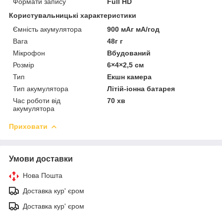
Формати запису
Full HD
Користувальницькі характеристики
Ємність акумулятора
900 мАг мА/год
Вага
48г г
Мікрофон
Вбудований
Розмір
6×4×2,5 см
Тип
Екшн камера
Тип акумулятора
Літій-іонна батарея
Час роботи від
70 хв
акумулятора
Приховати
Умови доставки
Нова Пошта
Доставка кур' єром
Доставка кур' єром