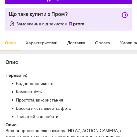
Що таке купити з Пром?
Замовлення під захистом
Опис
Характеристики
Доставка
Оплата
Умови п
Опис
Переваги:
Водонепроникність
Компактність
Простота використання
Висока якість відео та фото
Тривалий час роботи
Опис:
Водонепроникна екшн камера HD A7, ACTION CAMERA, є
компактним та універсальним пристроєм для захоплення