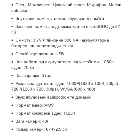
Спец. Можливості: Циклічний запис, Мікрофон, Motion
detection
Внутрішня пам'ять: немає вбудованої пам'яті
Зовнішня пам'ять: підтримка картки microSDHC до 32
Гб
Ємність: 3.7V Літій-іонна 900 мАч акумуляторна
батарея, що перезаряджається
Спосіб заряджання: USB
Час роботи від акумулятора: під час зйомки 1080p
відео: 70 хв
Час зарядки: 3 год
Роздільна здатність відео: 1080P(1920 x 1080, 30fps),
720P(1280 x 720, 30fps), WVGA (800 x 480)
Звук: вбудований мікрофон та динамік
Формат відео: MOV
Формат компресії відео: H.264
Вага камери: 48г
Розмір камери: 6×4×2,5 см