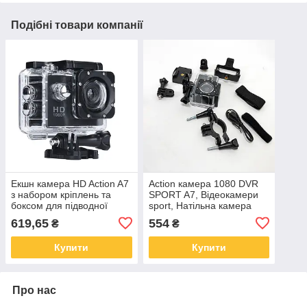
Подібні товари компанії
Екшн камера HD Action A7
Action камера 1080 DVR
з набором кріплень та
SPORT A7, Відеокамери
боксом для підводної
sport, Натільна камера
зйомки 1080p
action camera DA-53
619,65
554
₴
₴
Купити
Купити
Про нас