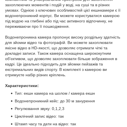
захоплюючих моментів і подій у воді, на суші та в різних
умовах. Однією з ключових особливостей цієї екшнкамери є її
водонепроникний корпус. Ви можете користуватися камерою
під водою на глибині або під час активного відпочинку, не
переживаючи про її пошкодження.
Водонепроникна камера пропонує високу роздільну здатність
для зйомки відео та фотографій. Ви можете захоплювати
якісне відео в HD-якості, що дозволяє отримати чіткі та
докладні записи. Також камера оснащена ширококутним
об'єктивом, що дозволяє захоплювати більше зображення в
кадрі. Це ідеально підходить для зйомки пейзажів та
екстремальних видів спорту. В комплекті з камерою ви
отримуєте набір різних кріплень.
Характеристики:
Тип: екшн камера на шолом / камера екшн
Водонепроникний кейс: до 30 м занурення
Регулювання звуку: 0,1,2,3
Циклічний запис відео: так
Штамп часу та дати на відео: так