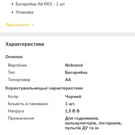
Батарейка AA R6S - 1 шт
Упаковка
Приховати
Характеристики
Основні
Виробник
Nobrand
Тип
Батарейка
Типорозмір
AA
Користувальницькі характеристики
Колір
Чорний
Кількість в пакованні
1 шт.
Напруга
1,5 В В
Призначення
Для годинників,
калькуляторів, ліхтариків,
пультів ДУ та ін