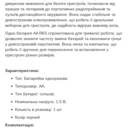
джерелом живлення для безлічі пристроїв, починаючи від
іграшок та ліхтариків до портативних радіоприймачів та
пультів дистанційного керування. Вона надає стабільне та
довгострокове електроживлення, що робить її ідеальним
вибором для пристроїв, де надійність відіграє важливу роль.
Одна батарея AA R6S спроектована для тривалої роботи, що
дозволяє знизити частоту заміни батарей та економити гроші
у довгостроковій перспективі. Вона легка та компактна, що
робить її зручною для перенесення та встановлення у
пристроях різних розмірів.
Характеристики:
Тип: Батарейка одноразова
Типорозмір: AA;
Тип батареї: сольові;
Номінальна напруга: 1,5 В;
Кількість в упаковці: 1 шт.
Колір чорний
Комплектація: