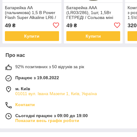
Батарейка AA
Батарейка ААА
Комп
(пальчикова) 1,5 В Power
(LR03/286), 1шт, 1,5Вт
з ро
Flash Super Alkaline LR6 /
ГЕТРЕДІ / Сольова міні
1.5
Універсальна батарейка
пальчикова батарея
49
49
320
₴
₴
Купити
Купити
Про нас
92% позитивних з 50 відгуків за рік
Працює з 19.08.2022
м. Київ
01011 вул. Івана Мазепи 1, Київ, Україна
Контакти
Сьогодні працює з 09:00 до 19:00
Показати весь графік роботи