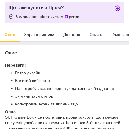
Що таке купити з Пром?
Замовлення під захистом
Опис
Характеристики
Доставка
Оплата
Умови п
Опис
Переваги:
Ретро дизайн
Великий вибір ігор
Не потребує встановлення додаткового обладнання
Знімний акумулятор
Кольоровий екран та якісний звук
Опис:
SUP Game Box - це портативна ігрова консоль, що занурює
вас у світ улюблених класичних ігор епохи 8-бітних консолей.
З вражаючим асортиментом у 400 ігор, вона подарує вам