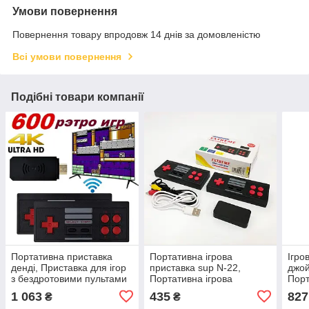
Умови повернення
Повернення товару впродовж 14 днів за домовленістю
Всі умови повернення
Подібні товари компанії
Портативна приставка
Портативна ігрова
Ігро
денді, Приставка для ігор
приставка sup N-22,
джо
з бездротовими пультами
Портативна ігрова
Порт
управління ZB-54
приставка з іграми
віде
1 063
435
827
₴
₴
Мобільна VB-76