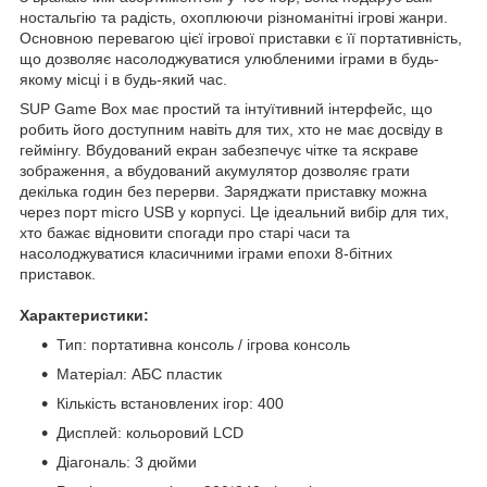
ностальгію та радість, охоплюючи різноманітні ігрові жанри.
Основною перевагою цієї ігрової приставки є її портативність,
що дозволяє насолоджуватися улюбленими іграми в будь-
якому місці і в будь-який час.
SUP Game Box має простий та інтуїтивний інтерфейс, що
робить його доступним навіть для тих, хто не має досвіду в
геймінгу. Вбудований екран забезпечує чітке та яскраве
зображення, а вбудований акумулятор дозволяє грати
декілька годин без перерви. Заряджати приставку можна
через порт micro USB у корпусі. Це ідеальний вибір для тих,
хто бажає відновити спогади про старі часи та
насолоджуватися класичними іграми епохи 8-бітних
приставок.
Характеристики:
Тип: портативна консоль / ігрова консоль
Матеріал: АБС пластик
Кількість встановлених ігор: 400
Дисплей: кольоровий LCD
Діагональ: 3 дюйми