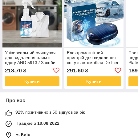
Універсальний очищувач
Електромагнітний
Паст
для видалення плям з
пристрій для видалення
подр
одягу AND 5913 / Засоби
снігу з автомобіля De Icer
Plat
для виведення плям
218,70
291,60
189
₴
₴
Купити
Купити
Про нас
92% позитивних з 50 відгуків за рік
Працює з 19.08.2022
м. Київ