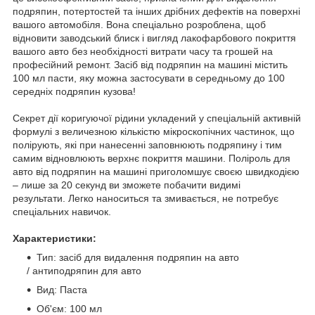
подряпин, потертостей та інших дрібних дефектів на поверхні
вашого автомобіля. Вона спеціально розроблена, щоб
відновити заводський блиск і вигляд лакофарбового покриття
вашого авто без необхідності витрати часу та грошей на
професійний ремонт. Засіб від подряпин на машині містить
100 мл пасти, яку можна застосувати в середньому до 100
середніх подряпин кузова!
Секрет дії коригуючої рідини укладений у спеціальній активній
формулі з величезною кількістю мікроскопічних частинок, що
полірують, які при нанесенні заповнюють подряпину і тим
самим відновлюють верхнє покриття машини. Поліроль для
авто від подряпин на машині приголомшує своєю швидкодією
– лише за 20 секунд ви зможете побачити видимі
результати. Легко наноситься та змивається, не потребує
спеціальних навичок.
Характеристики:
Тип: засіб для видалення подряпин на авто
/ антиподряпин для авто
Вид: Паста
Об'єм: 100 мл