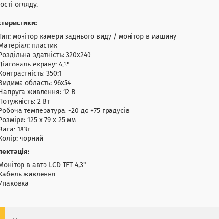
ості огляду.
ктеристики:
Тип: монітор камери заднього виду / монітор в машину
Матеріал: пластик
Роздільна здатність: 320х240
Діагональ екрану: 4,3"
Контрастність: 350:1
Видима область: 96х54
Напруга живлення: 12 В
Потужність: 2 Вт
Робоча температура: -20 до +75 градусів
Розміри: 125 х 79 х 25 мм
Вага: 183г
Колір: чорний
лектація:
Монітор в авто LCD TFT 4,3"
Кабель живлення
Упаковка