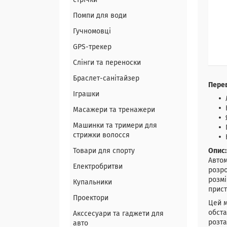
стрічки
Помпи для води
Гучномовці
GPS-трекер
Слінги та переноски
Браслет-санітайзер
Перев
Іграшки
Масажери та тренажери
Машинки та тримери для
стрижки волосся
Товари для спорту
Опис:
Автом
Електробритви
розро
розмі
Купальники
прист
Проектори
Цей м
обста
Акссесуари та гаджети для
розта
авто