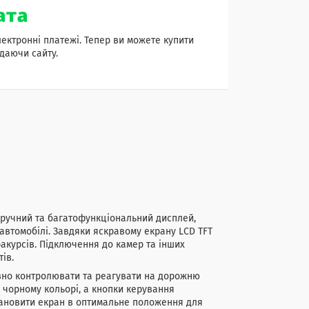
лектронні платежі. Тепер ви можете купити
даючи сайту.
зручний та багатофункціональний дисплей,
автомобілі. Завдяки яскравому екрану LCD TFT
акурсів. Підключення до камер та інших
ів.
ивно контролювати та реагувати на дорожню
у чорному кольорі, а кнопки керування
тановити екран в оптимальне положення для