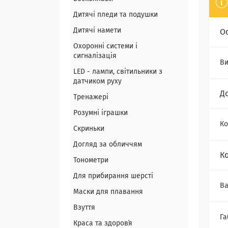
Дитячі пледи та подушки
Дитячі намети
О
Охоронні системи і
сигналізація
Ви
LED - лампи, світильники з
датчиком руху
Д
Тренажері
Розумні іграшки
Ко
Скриньки
Догляд за обличчям
К
Тонометри
Для прибирання шерсті
Ва
Маски для плавання
Взуття
Га
Краса та здоровʼя