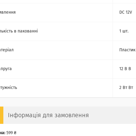
ивлення
DC 12V
лькість в пакованні
1 шт.
теріал
Пластик
пруга
12 В В
тужність
2 Вт Вт
Інформація для замовлення
на:
599 ₴