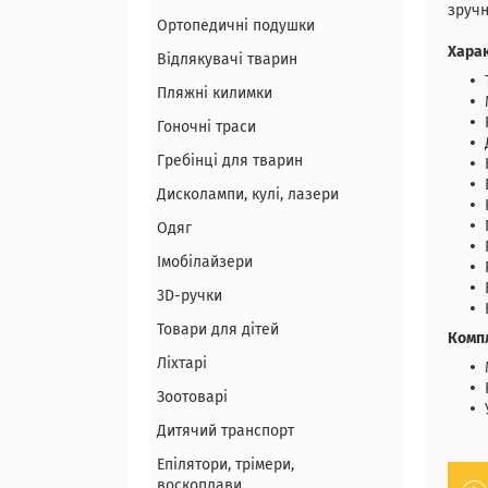
зручн
Ортопедичні подушки
Хара
Відлякувачі тварин
Пляжні килимки
Гоночні траси
Гребінці для тварин
Дисколампи, кулі, лазери
Одяг
Імобілайзери
3D-ручки
Товари для дітей
Комп
Ліхтарі
Зоотоварі
Дитячий транспорт
Епілятори, трімери,
воскоплави