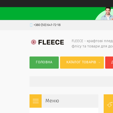
+380 (50) 641-72-18
FLEECE - крафтові плед
флісу та товари для д
ГОЛОВНА
КАТАЛОГ ТОВАРІВ