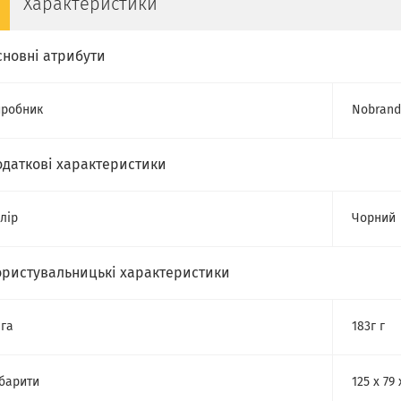
Характеристики
сновні атрибути
робник
Nobrand
одаткові характеристики
лір
Чорний
ористувальницькі характеристики
га
183г г
барити
125 х 79