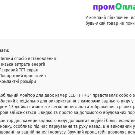
У компанії підключені е
будь-який товар не поки
аги:
Легкий спосіб встановлення
Низька витрата енергії
Яскравий TFT екран
Поворотний кронштейн
Компактні розміри
обільний монітор для двох камер LCD TFT 4,3" представляє собою 
блений спеціально для використання з камерами заднього виду у 
ром 4,3 дюйма ви можете легко переглядати зображення з різних р
роїв здійснюється швидко та просто за допомогою вбудованих порт
онітор для камери заднього виду допомагає водієві більш ефект
новку, особливо під час паркування та руху назад. Він виконаний 
шовані на задній панелі корпусу. Зручний кронштейн дозволяє вс