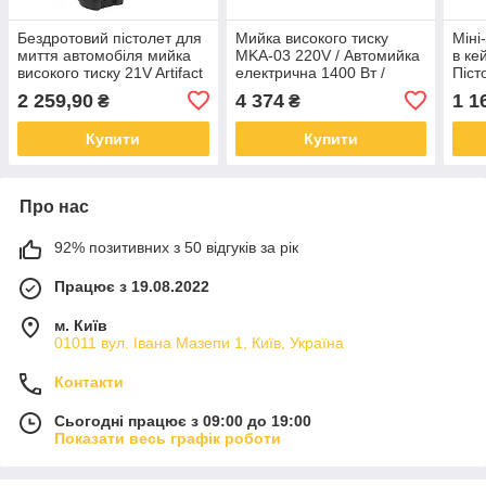
Бездротовий пістолет для
Мийка високого тиску
Міні
миття автомобіля мийка
MKA-03 220V / Автомийка
в ке
високого тиску 21V Artifact
електрична 1400 Вт /
Піст
мийка розпилювач авто
Потужна мийка для авто,
Мийк
2 259,90
4 374
1 1
₴
₴
саду, поливу
шла
Купити
Купити
Про нас
92% позитивних з 50 відгуків за рік
Працює з 19.08.2022
м. Київ
01011 вул. Івана Мазепи 1, Київ, Україна
Контакти
Сьогодні працює з 09:00 до 19:00
Показати весь графік роботи