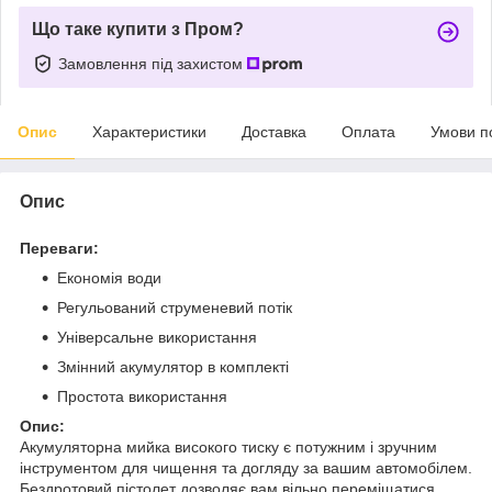
Що таке купити з Пром?
Замовлення під захистом
Опис
Характеристики
Доставка
Оплата
Умови п
Опис
Переваги:
Економія води
Регульований струменевий потік
Універсальне використання
Змінний акумулятор в комплекті
Простота використання
Опис:
Акумуляторна мийка високого тиску є потужним і зручним
інструментом для чищення та догляду за вашим автомобілем.
Бездротовий пістолет дозволяє вам вільно переміщатися