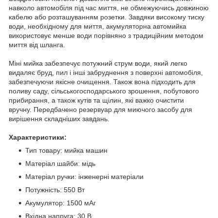
навколо автомобіля під час миття, не обмежуючись довжиною
кабелю або розташуванням розетки. Завдяки високому тиску
води, необхідному для миття, акумуляторна автомийка
використовує менше води порівняно з традиційним методом
миття від шланга.
Міні мийка забезпечує потужний струм води, який легко
видаляє бруд, пил і інші забруднення з поверхні автомобіля,
забезпечуючи якісне очищення. Також вона підходить для
поливу саду, сільськогосподарського зрошення, побутового
прибирання, а також кутів та щілин, які важко очистити
вручну. Передбачено резервуар для миючого засобу для
вирішення складніших завдань.
Характеристики:
Тип товару: мийка машин
Матеріал шайби: мідь
Матеріал ручки: інженерні матеріали
Потужність: 550 Вт
Акумулятор: 1500 мАг
Вхідна напруга: 30 В