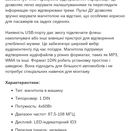
дозволяє легко керувати налаштуваннями та переглядати
інформацію про відтворювані треки. Пульт ДУ дозволяє
зручно керувати магнітолою на відстані, що особливо корисно
для пасажирів на задніх сидіннях.
Наявність USB-порту дає змогу підключати флеш-
накопичувачі або інші зовнішні пристрої для відтворення
улюбленої музики. Це забезпечує широкий вибір
аудіоконтенту під час поїздок. Магнітола підтримує
відтворення аудіофайлів у різних форматах, таких як MP3,
WMA та інші. Формат 1DIN робить установку простою і
швидкою. Вона підходить для більшості автомобілів і не
потребує спеціальних навичок для монтажу.
Характеристики:
Тип: магнітола в машину
Типорозмір: 1 DIN
Потужність: 4х60Вт
Діапазон частот: 87,5-108 МГЦ
Дисплей: LED-індикаторний ID3
Передня панель: незнімна