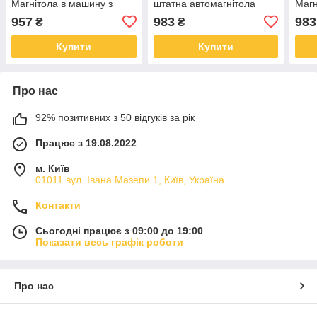
Магнітола в машину з
штатна автомагнітола
Магн
флешкою, Автомагнітоли
магнітола в машину PX-79
флеш
957
983
983
₴
₴
1 OA-57
ukc 
Купити
Купити
Про нас
92% позитивних з 50 відгуків за рік
Працює з 19.08.2022
м. Київ
01011 вул. Івана Мазепи 1, Київ, Україна
Контакти
Сьогодні працює з 09:00 до 19:00
Показати весь графік роботи
Про нас