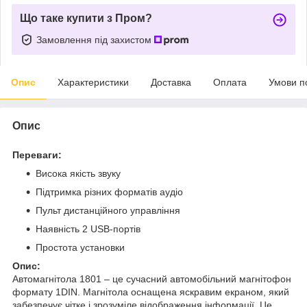
Що таке купити з Пром?
Замовлення під захистом
Опис
Характеристики
Доставка
Оплата
Умови п
Опис
Переваги:
Висока якість звуку
Підтримка різних форматів аудіо
Пульт дистанційного управління
Наявність 2 USB-портів
Простота установки
Опис:
Автомагнітола 1801 – це сучасний автомобільний магнітофон
формату 1DIN. Магнітола оснащена яскравим екраном, який
забезпечує чітке і зрозуміле відображення інформації. Це