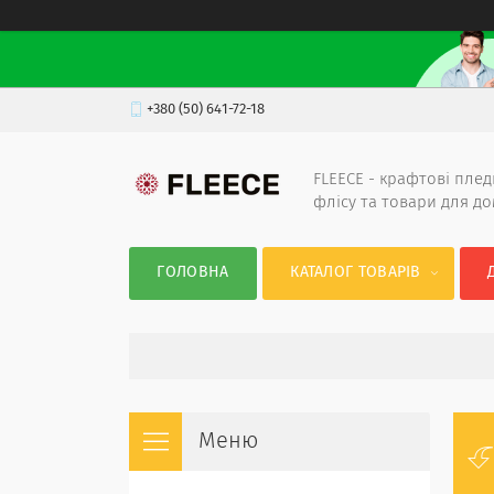
+380 (50) 641-72-18
FLEECE - крафтові плед
флісу та товари для д
ГОЛОВНА
КАТАЛОГ ТОВАРІВ