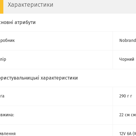
Характеристики
сновні атрибути
робник
Nobrand
лір
Чорний
ористувальницькі характеристики
га
290 г г
вжина:
22 см см
ивлення
12V 6A (