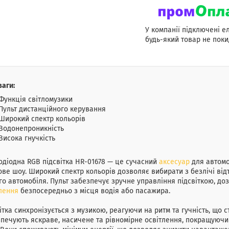
У компанії підключені е
будь-який товар не поки
аги:
Функція світломузики
Пульт дистанційного керування
Широкий спектр кольорів
Водонепроникність
Висока гнучкість
одіодна RGB підсвітка HR-01678 — це сучасний
аксесуар
для автомо
ове шоу. Широкий спектр кольорів дозволяє вибирати з безлічі від
о автомобіля. Пульт забезпечує зручне управління підсвіткою, д
лення
безпосередньо з місця водія або пасажира.
ітка синхронізується з музикою, реагуючи на ритм та гучність, що 
печують яскраве, насичене та рівномірне освітлення, покращуючи