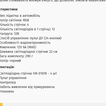
 Вони споживають мінімум енергії, що дозволяє знизити навантаже
ктеристики:
Тип: підвітка в автомобіль
Колір світіння: RGB
Кількість стрічок: 4
Кількість світлодіодів в 1 стрічці: 12
Напруга: 12В
Спосіб управління: пульт ДУ (24 кнопки)
Особливості: водонепроникність
Живлення: 12V 6A (MAX)
Довжина світлодіодної стрічки: 22 см
Вага комплекту: 290 г
Колір: чорний
лектація:
Світлодіодна стрічка HR-01678 - 4 шт
Пульт управління
Контролер
Кабель живлення від прикурювача
Упаковка