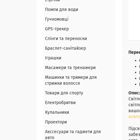
стрічки
Помпи для води
Гучномовці
GPS-трекер
Слінги та переноски
Браслет-санітайзер
Перев
Іграшки
Масажери та тренажери
Машинки та тримери для
стрижки волосся
Товари для спорту
Опис:
Світл
Електробритви
світл
вашог
Купальники
освіт
Проектори
Підсв
Акссесуари та гаджети для
забез
авто