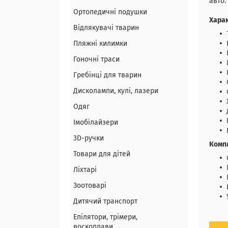
авто.
Ортопедичні подушки
Хара
Відлякувачі тварин
Пляжні килимки
Гоночні траси
Гребінці для тварин
Дисколампи, кулі, лазери
Одяг
Імобілайзери
3D-ручки
Комп
Товари для дітей
Ліхтарі
Зоотоварі
Дитячий транспорт
Епілятори, трімери,
воскоплави