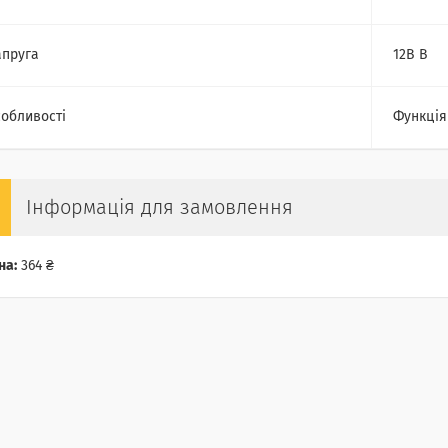
пруга
12В В
обливості
Функція
Інформація для замовлення
на:
364 ₴