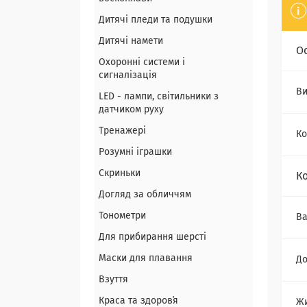
Дитячі пледи та подушки
Дитячі намети
О
Охоронні системи і
сигналізація
Ви
LED - лампи, світильники з
датчиком руху
Тренажері
Ко
Розумні іграшки
Скриньки
К
Догляд за обличчям
Тонометри
Ва
Для прибирання шерсті
Маски для плавання
До
Взуття
Краса та здоровʼя
Ж