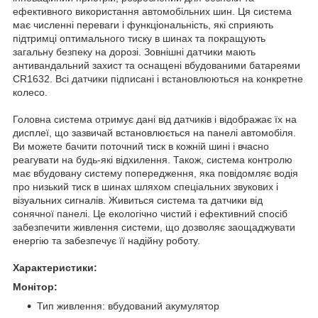
ефективного використання автомобільних шин. Ця система
має численні переваги і функціональність, які сприяють
підтримці оптимального тиску в шинах та покращують
загальну безпеку на дорозі. Зовнішні датчики мають
антивандальний захист та оснащені вбудованими батареями
CR1632. Всі датчики підписані і встановлюються на конкретне
колесо.
Головна система отримує дані від датчиків і відображає їх на
дисплеї, що зазвичай встановлюється на панелі автомобіля.
Ви можете бачити поточний тиск в кожній шині і вчасно
реагувати на будь-які відхилення. Також, система контролю
має вбудовану систему попередження, яка повідомляє водія
про низький тиск в шинах шляхом спеціальних звукових і
візуальних сигналів. Живиться система та датчики від
сонячної панелі. Це екологічно чистий і ефективний спосіб
забезпечити живлення системи, що дозволяє заощаджувати
енергію та забезпечує її надійну роботу.
Характеристики:
Монітор:
Тип живлення: вбудований акумулятор