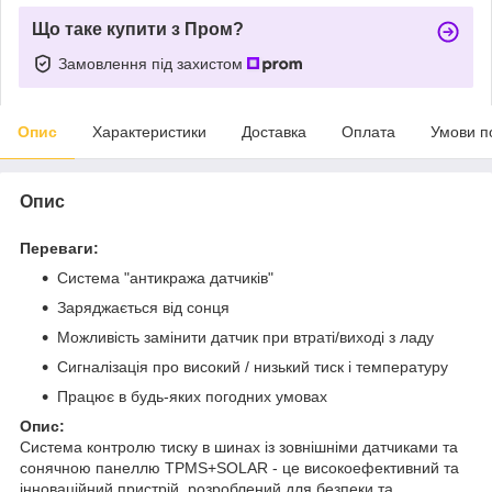
Що таке купити з Пром?
Замовлення під захистом
Опис
Характеристики
Доставка
Оплата
Умови п
Опис
Переваги:
Система "антикража датчиків"
Заряджається від сонця
Можливість замінити датчик при втраті/виході з ладу
Сигналізація про високий / низький тиск і температуру
Працює в будь-яких погодних умовах
Опис:
Система контролю тиску в шинах із зовнішніми датчиками та
сонячною панеллю TPMS+SOLAR - це високоефективний та
інноваційний пристрій, розроблений для безпеки та