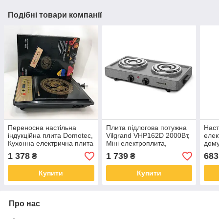
Подібні товари компанії
Переносна настільна
Плита підлогова потужна
Наст
індукційна плита Domotec,
Vilgrand VHP162D 2000Вт,
елек
Кухонна електрична плита
Міні електроплита,
дому
Побутова для
Потужна настільна плита
наст
1 378
1 739
683
₴
₴
приготування ZH-79
для дому OZ-74
приг
Купити
Купити
Про нас