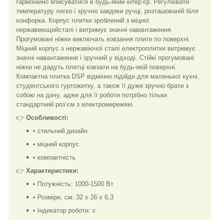
гармонійно вписуватися в будь-який інтер’єр. Регулювати
температуру легко і зручно завдяки ручці, розташованій біля
конфорка. Корпус плитки зроблений з міцної
нержавеющейсталі і витримує значні навантаження.
Прогумовані ніжки виключать ковзання плити по поверхні.
Міцний корпус з нержавіючої сталі електроплитки витримує
значні навантаження і зручний у відході. Стійкі прогумовані
ніжки не дадуть плитці ковзати на будь-якій поверхні.
Компактна плитка DSP відмінно підійде для маленької кухні,
студентського гуртожитку, а також її дуже зручно брати з
собою на дачу, адже для її роботи потрібно тільки
стандартний роз’єм з електромережею.
👉
Особливості:
• стильний дизайн
• міцний корпус
• компактність
👉
Характеристики:
• Потужність: 1000-1500 Вт
• Розміри, см: 32 х 26 х 6,3
• Індикатор роботи: є