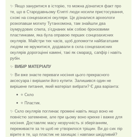
✨ Якщо зануритися в історію, то можна дізнатися факт про
те, що в Стародавньому Єгипті люди носили пристосування,
схожі на сонцезахисні окуляри. Це дізналися археологи
розкопавши могилу Тутанхомона, там знайшли два
ізумрудових спила, з’єднаних між собою бронзовими
пластинками, яка була оправою перших сонцезахисних
окулярів. Майстри тих часів, щоб допомогти найбагатшим
людям не мружитися, додавали в скла сонцезахисних
окулярів дорогоцінні камені, такі як смарагд, сапфір і навіть
рубін.
✨
ВИБІР МАТЕРІАЛУ
✨ Ви вже знаєте переваги носіння цього прекрасного
аксесуара і вирішили його купити. Залишився один не
вирішене питання, який матеріал вибрати? Є два варіанта:
⭐ Скло
⭐ Пластик.
✨ Скло окулярів поглинає промені навіть якщо воно не
повністю затемнене, але при цьому воно крихке і важке для
носіння. Доставляє масу незручність зі зберіганням,
переживаєте за те щоб не утворилося тріщин. Ви до сих пір
вірите в те, що пластик не захищає і навпаки шкідливий?