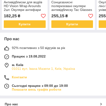
Антивідблиски для водіїв
Сонцезахисні
Окул
HD Vision Wrap Arounds
поляризовані окуляри
лінз 
2шт. Окуляри антифари
антивідблиску Tac Glasses
унів
Окуляри водія
182,25
255,15
255
₴
₴
Купити
Купити
Про нас
92% позитивних з 50 відгуків за рік
Працює з 19.08.2022
м. Київ
01011 вул. Івана Мазепи 1, Київ, Україна
Контакти
Сьогодні працює з 09:00 до 19:00
Показати весь графік роботи
Про нас