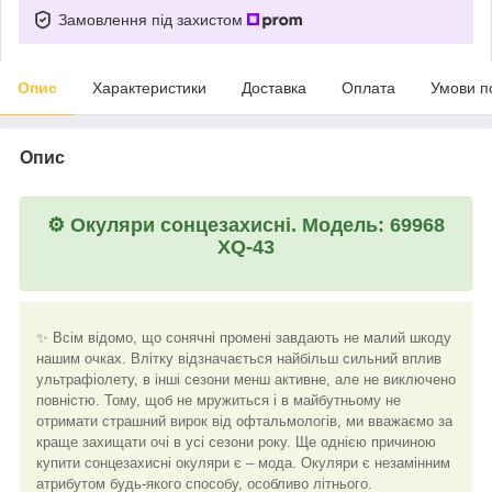
Замовлення під захистом
Опис
Характеристики
Доставка
Оплата
Умови п
Опис
⚙️
Окуляри сонцезахисні. Модель: 69968
XQ-43
✨ Всім відомо, що сонячні промені завдають не малий шкоду
нашим очках. Влітку відзначається найбільш сильний вплив
ультрафіолету, в інші сезони менш активне, але не виключено
повністю. Тому, щоб не мружиться і в майбутньому не
отримати страшний вирок від офтальмологів, ми вважаємо за
краще захищати очі в усі сезони року. Ще однією причиною
купити сонцезахисні окуляри є – мода. Окуляри є незамінним
атрибутом будь-якого способу, особливо літнього.