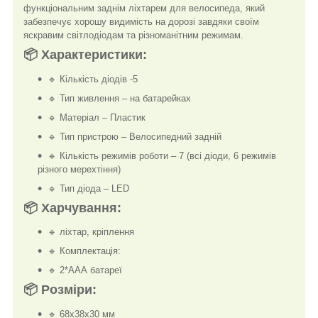
функціональним заднім ліхтарем для велосипеда, який
забезпечує хорошу видимість на дорозі завдяки своїм
яскравим світлодіодам та різноманітним режимам.
📦 Характеристики:
🔹 Кількість діодів -5
🔹 Тип живлення – на батарейках
🔹 Матеріал – Пластик
🔹 Тип пристрою – Велосипедний задній
🔹 Кількість режимів роботи – 7 (всі діоди, 6 режимів
різного мерехтіння)
🔹 Тип діода – LED
📦 Харчування:
🔹 ліхтар, кріплення
🔹 Комплектація:
🔹 2*ААА батареї
📦 Розміри:
🔹 68х38х30 мм