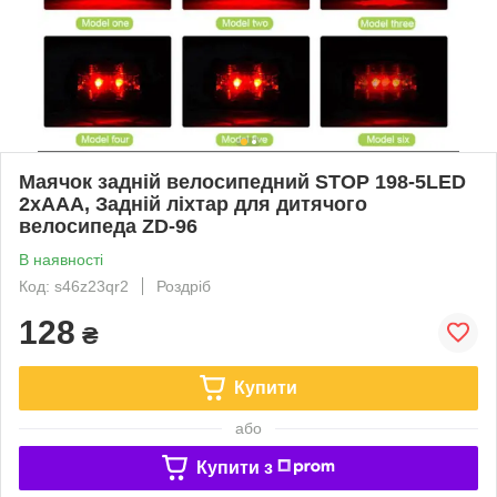
Маячок задній велосипедний STOP 198-5LED
2xAAA, Задній ліхтар для дитячого
велосипеда ZD-96
В наявності
Код: s46z23qr2
Роздріб
128
₴
Купити
або
Купити з