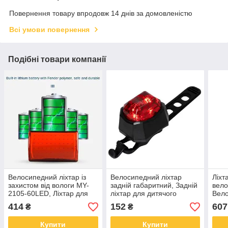
Повернення товару впродовж 14 днів за домовленістю
Всі умови повернення
Подібні товари компанії
Велосипедний ліхтар із
Велосипедний ліхтар
Ліхт
захистом від вологи MY-
задній габаритний, Задній
вело
2105-60LED, Ліхтар для
ліхтар для дитячого
Вело
велосипеда з відбивачем
велосипеда вело IW-27
захи
414
152
607
₴
₴
RO-51
Світ
BG-
Купити
Купити