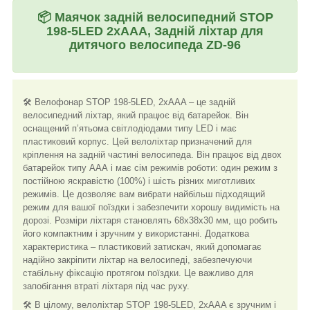
📦
Маячок задній велосипедний STOP
198-5LED 2xAAA, Задній ліхтар для
дитячого велосипеда ZD-96
🛠️
Велофонар STOP 198-5LED, 2xAAA – це задній
велосипедний ліхтар, який працює від батарейок. Він
оснащений п’ятьома світлодіодами типу LED і має
пластиковий корпус. Цей велоліхтар призначений для
кріплення на задній частині велосипеда. Він працює від двох
батарейок типу ААА і має сім режимів роботи: один режим з
постійною яскравістю (100%) і шість різних миготливих
режимів. Це дозволяє вам вибрати найбільш підходящий
режим для вашої поїздки і забезпечити хорошу видимість на
дорозі. Розміри ліхтаря становлять 68х38х30 мм, що робить
його компактним і зручним у використанні. Додаткова
характеристика – пластиковий затискач, який допомагає
надійно закріпити ліхтар на велосипеді, забезпечуючи
стабільну фіксацію протягом поїздки. Це важливо для
запобігання втраті ліхтаря під час руху.
🛠️
В цілому, велоліхтар STOP 198-5LED, 2xAAA є зручним і