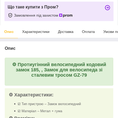
Що таке купити з Пром?
Замовлення під захистом
Опис
Характеристики
Доставка
Оплата
Умови п
Опис
⚙️
Протиугінний велосипедний кодовий
замок 185, , Замок для велосипеда зі
сталевим тросом GZ-79
⚙️
Характеристики:
☑️ Тип пристрою – Замок велосипедний
☑️ Матеріал – Метал + гума