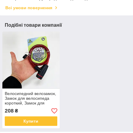
Всі умови повернення
Подібні товари компанії
Велосипедний велозамок,
Замок для велосипеда
короткий, Замок для
велосипеда із захистом
208
₴
від злому YR-33
Купити